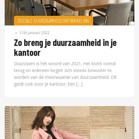
SOCIALE DUURZAAMHEID/ONTWIKKELING
»
11th januari 2022
Zo breng je duurzaamheid in je
kantoor
Duurzaam is hét woord van 2021. Het komt overal
terug en iedereen begint zich steeds bewuster te
worden van de meerwaarde van duurzaamheid. Dit
geldt ook voor je kantoor. Een […]