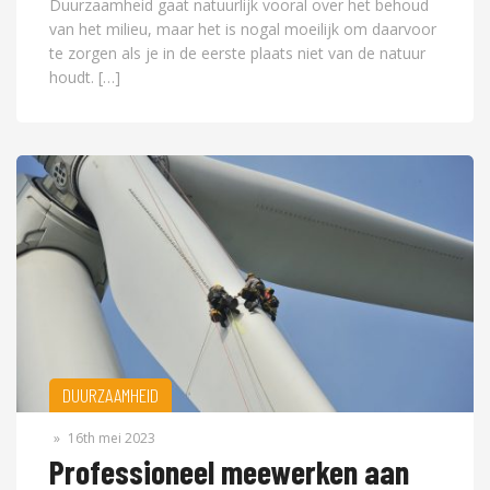
Duurzaamheid gaat natuurlijk vooral over het behoud
van het milieu, maar het is nogal moeilijk om daarvoor
te zorgen als je in de eerste plaats niet van de natuur
houdt. […]
DUURZAAMHEID
»
16th mei 2023
Professioneel meewerken aan