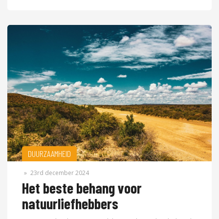
DUURZAAMHEID
»
23rd december 2024
Het beste behang voor
natuurliefhebbers