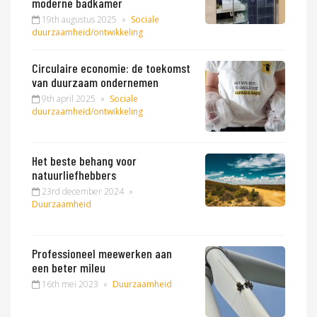
moderne badkamer
19th augustus 2025
»
Sociale
duurzaamheid/ontwikkeling
Circulaire economie: de toekomst
van duurzaam ondernemen
9th april 2025
»
Sociale
duurzaamheid/ontwikkeling
Het beste behang voor
natuurliefhebbers
23rd december 2024
»
Duurzaamheid
Professioneel meewerken aan
een beter mileu
16th mei 2023
»
Duurzaamheid