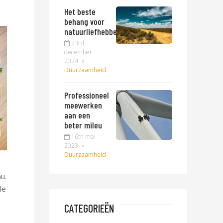
Het beste
behang voor
natuurliefhebbers
23rd
december
2024
»
Duurzaamheid
Professioneel
meewerken
aan een
beter mileu
16th mei
2023
»
Duurzaamheid
u.
le
CATEGORIEËN