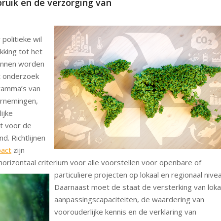
ruik en de verzorging van
politieke wil
kking tot het
ronnen worden
t onderzoek
ramma’s van
ernemingen,
ijke
ht voor de
d. Richtlijnen
pact
zijn
orizontaal criterium voor alle voorstellen voor openbare of
particuliere projecten op lokaal en regionaal n
ivea
Daarnaast moet de staat de versterking van loka
aanpassingscapaciteiten, de waardering van
voorouderlijke kennis en de verklaring van