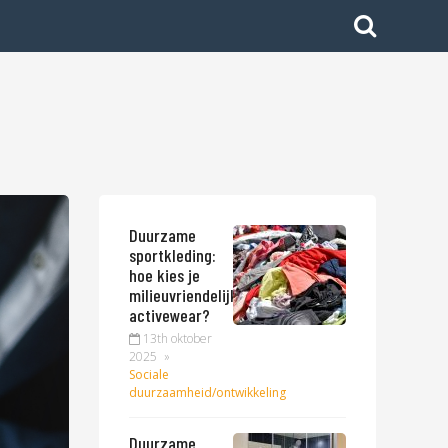
Duurzame
sportkleding:
hoe kies je
milieuvriendelijke
activewear?
13th oktober
2025
»
Sociale
duurzaamheid/ontwikkeling
Duurzame