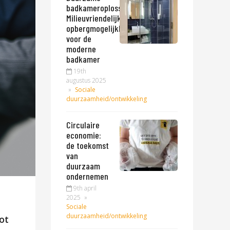
badkameroplossingen:
Milieuvriendelijke
opbergmogelijkheden
voor de
moderne
badkamer
19th
augustus 2025
»
Sociale
duurzaamheid/ontwikkeling
Circulaire
economie:
de toekomst
van
duurzaam
ondernemen
9th april
2025
»
Sociale
duurzaamheid/ontwikkeling
ot