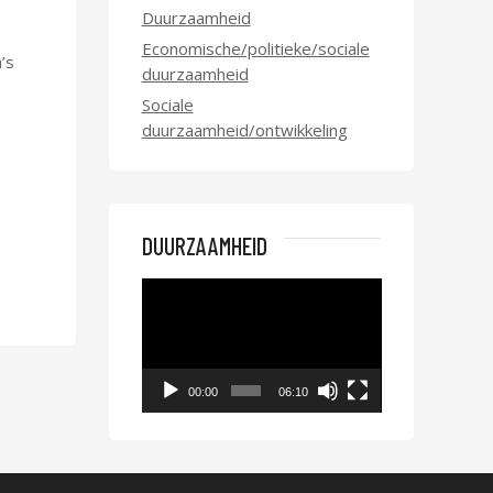
Duurzaamheid
Economische/politieke/sociale
’s
duurzaamheid
Sociale
duurzaamheid/ontwikkeling
DUURZAAMHEID
Videospeler
00:00
06:10